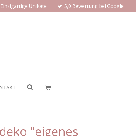
Einzigartige Unikate
5,0 Bewertung bei Google
NTAKT
deko "eigenes