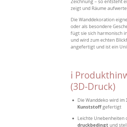
Zeichnung – so entsteht ei
zeigt und Räume aufwerte
Die Wanddekoration eignet
oder als besondere Gesche
fügt sie sich harmonisch i
und wird zum echten Blickf
angefertigt und ist ein Uni
ℹ️ Produkthi
(3D-Druck)
Die Wanddeko wird im
Kunststoff
gefertigt
Leichte Unebenheiten o
druckbedingt
und stel