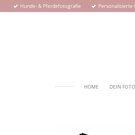
Hunde- & Pferdefotografie
Personalisierte
Zum
Hauptinhalt
springen
HOME
DEIN FOT