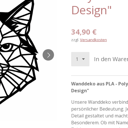
Design"
34,90 €
zzgl.
Versandkosten
In den Ware
Wanddeko aus PLA - Poly
Design"
Unsere Wanddeko verbindet
persönlicher Bedeutung. Je
Detail gestaltet und mach
Besonderem. Ob mit Namen,