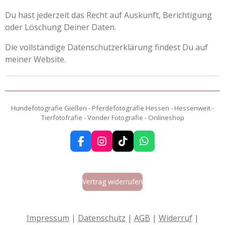
Du hast jederzeit das Recht auf Auskunft, Berichtigung
oder Löschung Deiner Daten.
Die vollständige Datenschutzerklärung findest Du auf
meiner Website.
Hundefotografie Gießen - Pferdefotografie Hessen - Hessenweit -
Tierfotofrafie - Vonder Fotografie - Onlineshop
F
I
T
W
a
n
i
h
c
s
k
a
e
t
T
t
Vertrag widerrufen
b
a
o
s
o
g
k
A
o
r
p
k
a
p
Impressum
|
Datenschutz
|
AGB
|
Widerruf
|
m