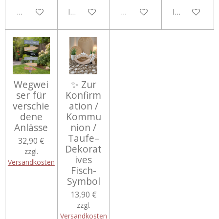
Details anzeigen
In den Warenkorb
Details anzeigen
In den Ware
Wegwei
✨ Zur
ser für
Konfirm
verschie
ation /
dene
Kommu
Anlässe
nion /
Taufe–
32,90 €
Dekorat
zzgl.
ives
Versandkosten
Fisch-
Symbol
13,90 €
zzgl.
Versandkosten