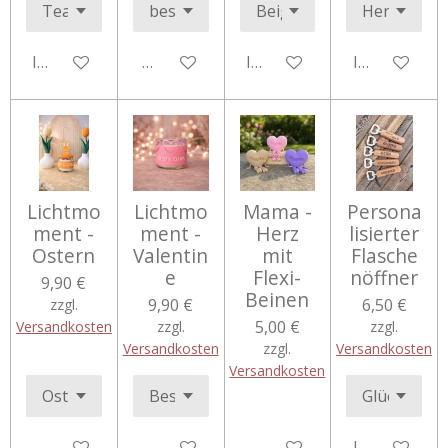
In den Warenkorb
Details anzeigen
In den Warenkorb
In den Ware
Lichtmo
Lichtmo
Mama -
Persona
ment -
ment -
Herz
lisierter
Ostern
Valentin
mit
Flasche
e
Flexi-
nöffner
9,90 €
Beinen
9,90 €
6,50 €
zzgl.
5,00 €
Versandkosten
zzgl.
zzgl.
Versandkosten
zzgl.
Versandkosten
Versandkosten
Details anzeigen
Details anzeigen
Details anzeigen
In den Ware