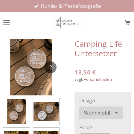
Hunde- & Pferdefotografie
Zum
Hauptinhalt
springen
Camping Life
Untersetzer
13,50 €
zzgl.
Versandkosten
Design
Farbe