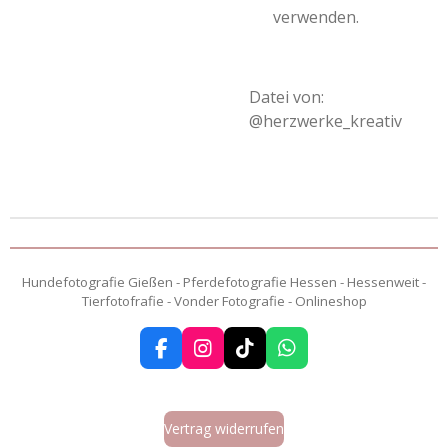
verwenden.
Datei von:
@herzwerke_kreativ
Hundefotografie Gießen - Pferdefotografie Hessen - Hessenweit -
Tierfotofrafie - Vonder Fotografie - Onlineshop
F
I
T
W
a
n
i
h
c
s
k
a
e
t
T
t
Vertrag widerrufen
b
a
o
s