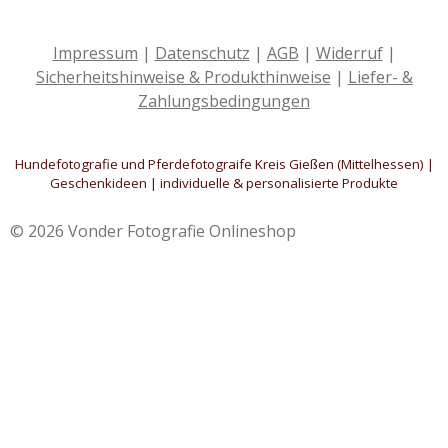
o
g
k
A
o
r
p
k
a
p
Impressum
|
Datenschutz
|
AGB
|
Widerruf
|
m
Sicherheitshinweise & Produkthinweise
|
Liefer- &
Zahlungsbedingungen
Hundefotografie und Pferdefotograife Kreis Gießen (Mittelhessen) |
Geschenkideen | individuelle & personalisierte Produkte
© 2026 Vonder Fotografie Onlineshop