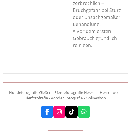
zerbrechlich –
Bruchgefahr bei Sturz
oder unsachgemäßer
Behandlung.
* Vor dem ersten
Gebrauch gründlich
reinigen.
Hundefotografie Gießen - Pferdefotografie Hessen - Hessenweit -
Tierfotofrafie - Vonder Fotografie - Onlineshop
F
I
T
W
a
n
i
h
c
s
k
a
e
t
T
t