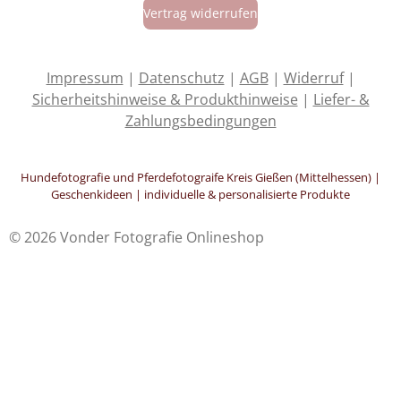
Vertrag widerrufen
b
a
o
s
o
g
k
A
o
r
p
k
a
p
Impressum
|
Datenschutz
|
AGB
|
Widerruf
|
m
Sicherheitshinweise & Produkthinweise
|
Liefer- &
Zahlungsbedingungen
Hundefotografie und Pferdefotograife Kreis Gießen (Mittelhessen) |
Geschenkideen | individuelle & personalisierte Produkte
© 2026 Vonder Fotografie Onlineshop