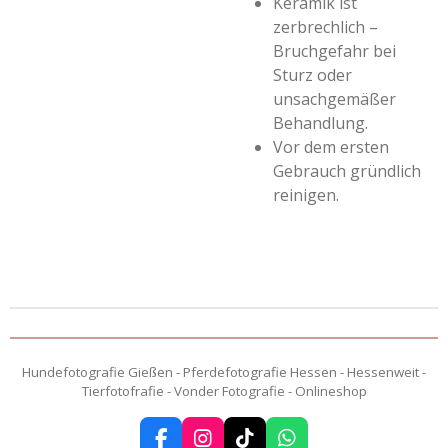
Keramik ist
zerbrechlich –
Bruchgefahr bei
Sturz oder
unsachgemäßer
Behandlung.
Vor dem ersten
Gebrauch gründlich
reinigen.
Hundefotografie Gießen - Pferdefotografie Hessen - Hessenweit -
Tierfotofrafie - Vonder Fotografie - Onlineshop
F
I
T
W