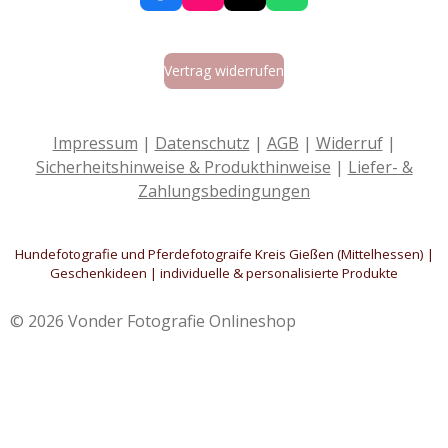
a
n
i
h
c
s
k
a
e
t
T
t
Vertrag widerrufen
b
a
o
s
o
g
k
A
o
r
p
k
a
p
Impressum
|
Datenschutz
|
AGB
|
Widerruf
|
m
Sicherheitshinweise & Produkthinweise
|
Liefer- &
Zahlungsbedingungen
Hundefotografie und Pferdefotograife Kreis Gießen (Mittelhessen) |
Geschenkideen | individuelle & personalisierte Produkte
© 2026 Vonder Fotografie Onlineshop