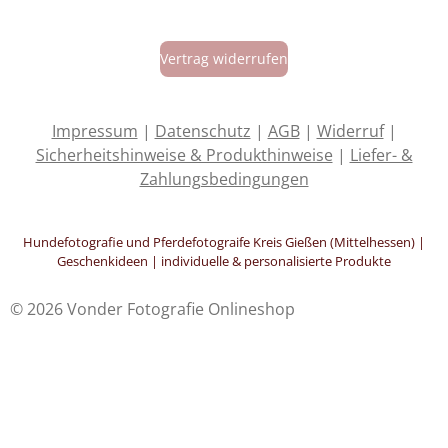
a
n
i
h
c
s
k
a
e
t
T
t
Vertrag widerrufen
b
a
o
s
o
g
k
A
o
r
p
k
a
p
Impressum
|
Datenschutz
|
AGB
|
Widerruf
|
m
Sicherheitshinweise & Produkthinweise
|
Liefer- &
Zahlungsbedingungen
Hundefotografie und Pferdefotograife Kreis Gießen (Mittelhessen) |
Geschenkideen | individuelle & personalisierte Produkte
© 2026 Vonder Fotografie Onlineshop